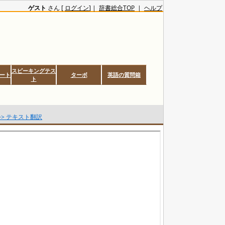
ゲスト
さん [
ログイン
] |
辞書総合TOP
|
ヘルプ
スピーキングテス
ート
ターボ
英語の質問箱
ト
>> テキスト翻訳