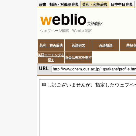
辞書
類語・対義語辞典
英和・和英辞典
日中中日辞典
英語翻訳
ウェブページ翻訳 - Weblio 翻訳
英和・和英辞典
英語例文
英語類語
共起
英語コーチングを
英会話教室を探す
探す
URL