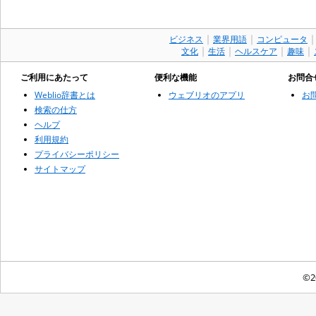
｜
｜
ビジネス
業界用語
コンピュータ
｜
｜
｜
｜
文化
生活
ヘルスケア
趣味
ご利用にあたって
便利な機能
お問合
Weblio辞書とは
ウェブリオのアプリ
お
検索の仕方
ヘルプ
利用規約
プライバシーポリシー
サイトマップ
©2