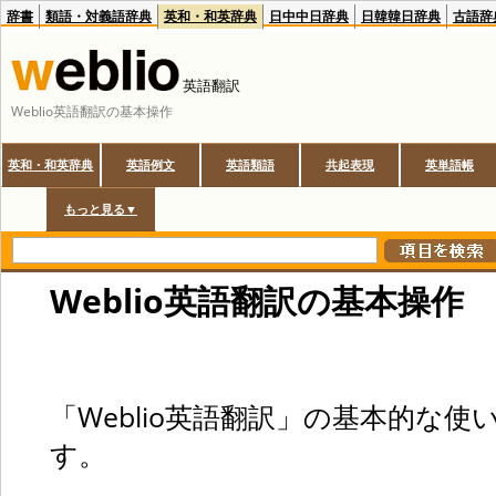
辞書
類語・対義語辞典
英和・和英辞典
日中中日辞典
日韓韓日辞典
古語辞
英語翻訳
Weblio英語翻訳の基本操作
英和・和英辞典
英語例文
英語類語
共起表現
英単語帳
もっと見る▼
Weblio英語翻訳の基本操作
「Weblio英語翻訳」の基本的な
す。